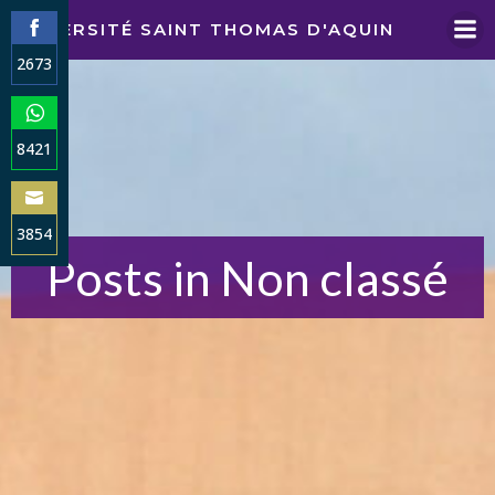
Aller
UNIVERSITÉ SAINT THOMAS D'AQUIN
au
2673
contenu
Share
on
Facebook
8421
Share
on
WhatsApp
3854
Posts in Non classé
Share
on
Email