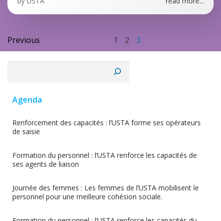
by
USTA
read more...
Posts
Posts
Page
Page
Page
Previous
1
2
3
navigation
navigation
Rechercher
Agenda
Renforcement des capacités : l’USTA forme ses opérateurs
de saisie
Formation du personnel : l’USTA renforce les capacités de
ses agents de liaison
Journée des femmes : Les femmes de l’USTA mobilisent le
personnel pour une meilleure cohésion sociale.
Formation du personnel : l’USTA renforce les capacités du