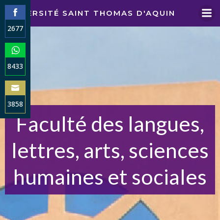
Aller
UNIVERSITÉ SAINT THOMAS D'AQUIN
au
2677
contenu
Share
on
Facebook
8433
Share
on
WhatsApp
3858
Faculté des langues,
Share
on
Email
lettres, arts, sciences
humaines et sociales