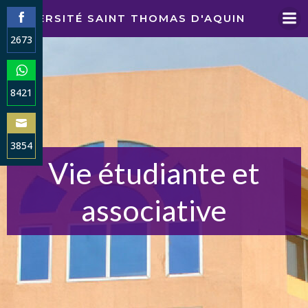
Aller
UNIVERSITÉ SAINT THOMAS D'AQUIN
au
2673
contenu
Share
on
Facebook
8421
Share
on
WhatsApp
3854
Vie étudiante et
Share
on
Email
associative