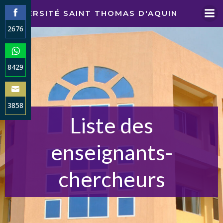
Aller
UNIVERSITÉ SAINT THOMAS D'AQUIN
au
2676
contenu
Share
on
Facebook
8429
Share
on
WhatsApp
3858
Liste des
Share
on
Email
enseignants-
chercheurs