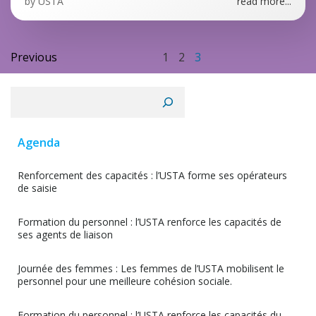
by
USTA
read more...
Posts
Posts
Page
Page
Page
Previous
1
2
3
navigation
navigation
Rechercher
Agenda
Renforcement des capacités : l’USTA forme ses opérateurs
de saisie
Formation du personnel : l’USTA renforce les capacités de
ses agents de liaison
Journée des femmes : Les femmes de l’USTA mobilisent le
personnel pour une meilleure cohésion sociale.
Formation du personnel : l’USTA renforce les capacités du