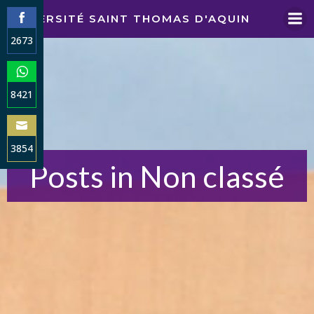
Aller
UNIVERSITÉ SAINT THOMAS D'AQUIN
au
2673
contenu
Share
on
Facebook
8421
Share
on
WhatsApp
3854
Posts in Non classé
Share
on
Email