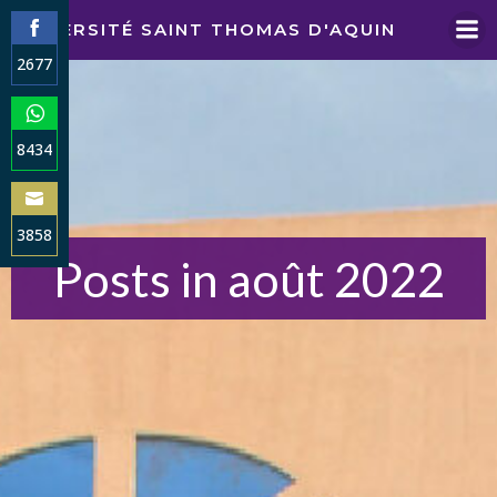
Aller
UNIVERSITÉ SAINT THOMAS D'AQUIN
au
2677
contenu
Share
on
Facebook
8434
Share
on
WhatsApp
3858
Posts in août 2022
Share
on
Email