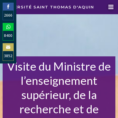
Aller
UNIVERSITÉ SAINT THOMAS D'AQUIN
au
2666
contenu
Share
on
Facebook
8400
Share
on
WhatsApp
3852
Visite du Ministre de
Share
on
Email
l’enseignement
supérieur, de la
recherche et de