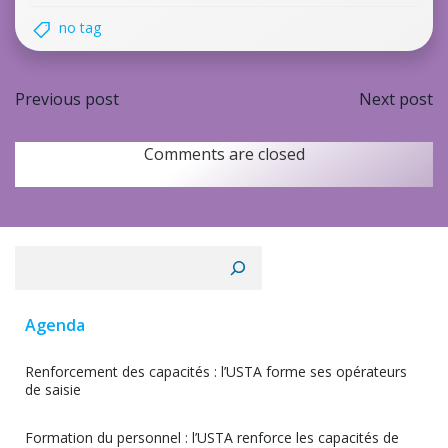
no tag
Navigation
Navi
Previous post
Next post
de
de
Comments are closed
l’article
l’arti
Rechercher
Agenda
Renforcement des capacités : l’USTA forme ses opérateurs
de saisie
Formation du personnel : l’USTA renforce les capacités de