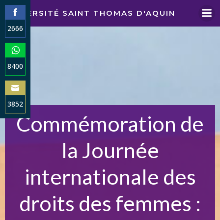
Aller
UNIVERSITÉ SAINT THOMAS D'AQUIN
au
2666
contenu
Share
on
Facebook
8400
Share
on
WhatsApp
3852
Commémoration de
Share
on
Email
la Journée
internationale des
droits des femmes :