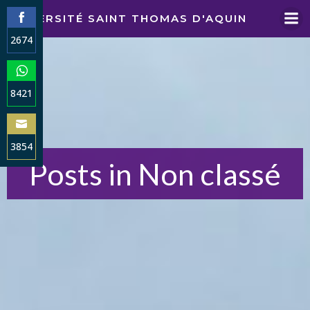
Aller
UNIVERSITÉ SAINT THOMAS D'AQUIN
au
2674
contenu
Share
on
Facebook
8421
Share
on
WhatsApp
3854
Posts in Non classé
Share
on
Email