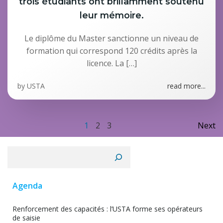
trois étudiants ont brillamment soutenu
leur mémoire.
Le diplôme du Master sanctionne un niveau de
formation qui correspond 120 crédits après la
licence. La […]
by
USTA
read more...
Posts
Po
Page
Page
Page
1
2
3
Next
navigation
na
Rechercher
Agenda
Renforcement des capacités : l’USTA forme ses opérateurs
de saisie